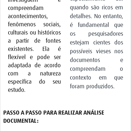
investiguem e
quando são ricos em
compreendam
Pathfinder Colombia
acontecimentos,
detalhes. No entanto,
Pathfinder Honduras
fenômenos sociais,
é fundamental que
Pathfinder Perú
culturais ou históricos
os pesquisadores
a partir de fontes
Pathfinder Republica Dominicana
estejam cientes dos
existentes. Ela é
possíveis vieses nos
Mapa Interactivo
flexível e pode ser
documentos e
adaptada de acordo
LAC Foro
compreendam o
com a natureza
contexto em que
Impacto
específica do seu
foram produzidos.
estudo.
PASSO A PASSO PARA REALIZAR ANÁLISE
DOCUMENTAL: