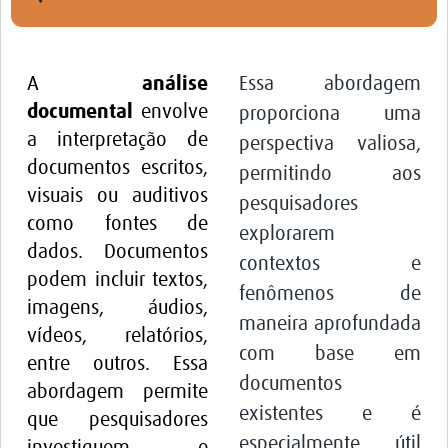
Twinning
Otras Actividades
Recursos
A
análise
Essa abordagem
documental
envolve
proporciona uma
Crear un Club de Investigación
a interpretação de
perspectiva valiosa,
Preparar Sesiones de Aprendizaje Asistido
documentos escritos,
permitindo aos
visuais ou auditivos
Crear Data Clinic
pesquisadores
como fontes de
explorarem
Búsqueda de información en bases … alertas PubMed
dados. Documentos
contextos e
eLearning
podem incluir textos,
fenômenos de
imagens, áudios,
Desarrollo profesional
maneira aprofundada
vídeos, relatórios,
com base em
Proyectos Pathfinder
entre outros. Essa
documentos
abordagem permite
Pathfinder Argentina
existentes e é
que pesquisadores
Pathfinders Brasil
especialmente útil