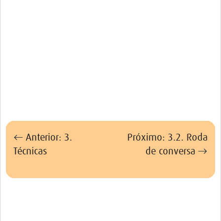
←
Anterior: 3.
Próximo: 3.2. Roda
Técnicas
de conversa
→