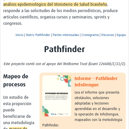
análisis epidemiológico del Ministerio de Salud brasileño
,
Pathfinder Colombia
responde a las solicitudes de los medios periodísticos, produce
artículos científicos, organiza cursos y seminarios, sprints y
Pathfinder Honduras
congresos.
Pathfinder Perú
Inicio
|
Matriz Pathfinder
|
Partes interesadas
|
Cronograma
|
Recursos
|
Equipo
Pathfinder Republica Dominicana
Pathfinder
Mapa Interactivo
LAC Foro
Este proyecto contó con el apoyo del Wellcome Trust (Grant 226688/Z/22/Z).
Mapeo de
Impacto
Informe – Pathfinder
procesos
InfoDengue
Lea el informe que presenta
Un estudio de
obstáculos, soluciones
esta proporción
adoptadas y lecciones
aprendidas en el desarrollo y
puede
la operación de InfoDengue,
beneficiarse de
mapeados con la metodología
una metodología
Pathfinder.