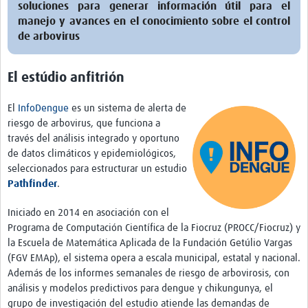
Twinning
soluciones para generar información útil para el
manejo y avances en el conocimiento sobre el control
Otras Actividades
de arbovirus
Recursos
El estúdio anfitrión
Crear un Club de Investigación
El
InfoDengue
es un sistema de alerta de
Preparar Sesiones de Aprendizaje Asistido
riesgo de arbovirus, que funciona a
Crear Data Clinic
través del análisis integrado y oportuno
de datos climáticos y epidemiológicos,
Búsqueda de información en bases … alertas PubMed
seleccionados para estructurar un estudio
Pathfinder
.
eLearning
Iniciado en 2014 en asociación con el
Desarrollo profesional
Programa de Computación Científica de la Fiocruz (PROCC/Fiocruz) y
la Escuela de Matemática Aplicada de la Fundación Getúlio Vargas
Proyectos Pathfinder
(FGV EMAp), el sistema opera a escala municipal, estatal y nacional.
Además de los informes semanales de riesgo de arbovirosis, con
Pathfinder Argentina
análisis y modelos predictivos para dengue y chikungunya, el
Pathfinders Brasil
grupo de investigación del estudio atiende las demandas de