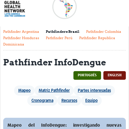
Acerca de
Mapa regional
Contacto
Pathfinder Argentina
Pathfinders Brasil
Pathfinder Colombia
Pathfinder Honduras
Pathfinder Perú
Pathfinder Republica
Noticias
Dominicana
Actividades y eventos
Pathfinder InfoDengue
Clubs de Investigación
Clínica de datos
PORTUGUÊS
ENGLISH
Sesiones de Aprendizaje Asistido
Mapeo
Matriz Pathfinder
Partes interesadas
Mentoría
Cronograma
Recursos
Equipo
Talleres
Webinarios
Mapeo del InfoDengue: investigando nuevas