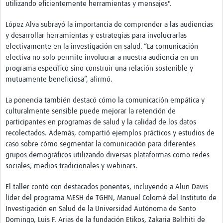
utilizando eficientemente herramientas y mensajes".
Pathfinder Colombia
López Alva subrayó la importancia de comprender a las audiencias
Pathfinder Honduras
y desarrollar herramientas y estrategias para involucrarlas
efectivamente en la investigación en salud. “La comunicación
Pathfinder Perú
efectiva no solo permite involucrar a nuestra audiencia en un
programa específico sino construir una relación sostenible y
Pathfinder Republica Dominicana
mutuamente beneficiosa”, afirmó.
Mapa Interactivo
La ponencia también destacó cómo la comunicación empática y
LAC Foro
culturalmente sensible puede mejorar la retención de
participantes en programas de salud y la calidad de los datos
Impacto
recolectados. Además, compartió ejemplos prácticos y estudios de
caso sobre cómo segmentar la comunicación para diferentes
grupos demográficos utilizando diversas plataformas como redes
sociales, medios tradicionales y webinars.
El taller contó con destacados ponentes, incluyendo a Alun Davis
líder del programa MESH de TGHN, Manuel Colomé del Instituto de
Investigación en Salud de la Universidad Autónoma de Santo
Domingo, Luis F. Arias de la fundación Etikos, Zakaria Belrhiti de