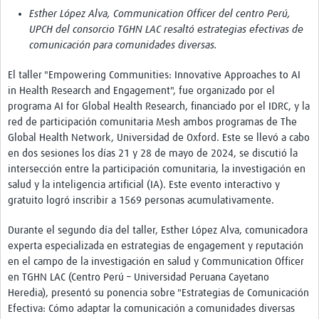
Twinning
Esther López Alva, Communication Officer del centro Perú,
Otras Actividades
UPCH del consorcio TGHN LAC resaltó estrategias efectivas de
comunicación para comunidades diversas.
Recursos
El taller "Empowering Communities: Innovative Approaches to AI
Crear un Club de Investigación
in Health Research and Engagement", fue organizado por el
programa AI for Global Health Research, financiado por el IDRC, y la
Preparar Sesiones de Aprendizaje Asistido
red de participación comunitaria Mesh ambos programas de The
Global Health Network, Universidad de Oxford. Este se llevó a cabo
Crear Data Clinic
en dos sesiones los días 21 y 28 de mayo de 2024, se discutió la
Búsqueda de información en bases … alertas PubMed
intersección entre la participación comunitaria, la investigación en
salud y la inteligencia artificial (IA). Este evento interactivo y
eLearning
gratuito logró inscribir a 1569 personas acumulativamente.
Desarrollo profesional
Durante el segundo día del taller, Esther López Alva, comunicadora
experta especializada en estrategias de engagement y reputación
Proyectos Pathfinder
en el campo de la investigación en salud y Communication Officer
en TGHN LAC (Centro Perú – Universidad Peruana Cayetano
Pathfinder Argentina
Heredia), presentó su ponencia sobre "Estrategias de Comunicación
Efectiva: Cómo adaptar la comunicación a comunidades diversas
Pathfinders Brasil