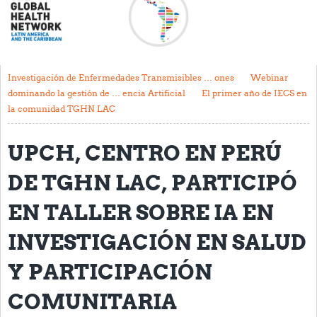
Acerca de
Mapa regional
Contacto
Investigación de Enfermedades Transmisibles … ones
Webinar
dominando la gestión de … encia Artificial
El primer año de IECS en
Noticias
la comunidad TGHN LAC
Actividades y eventos
UPCH, CENTRO EN PERÚ
Clubs de Investigación
DE TGHN LAC, PARTICIPÓ
Clínica de datos
EN TALLER SOBRE IA EN
Sesiones de Aprendizaje Asistido
INVESTIGACIÓN EN SALUD
Mentoría
Y PARTICIPACIÓN
Talleres
Webinarios
COMUNITARIA