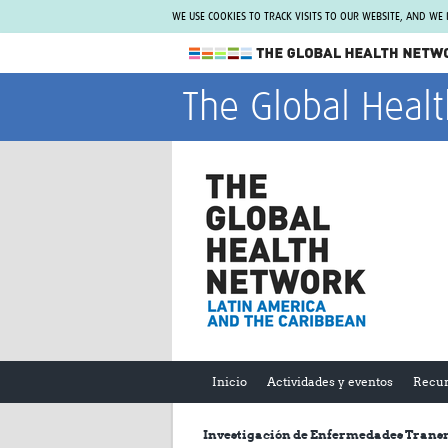
WE USE COOKIES TO TRACK VISITS TO OUR WEBSITE, AND WE
The Global Health Network
The Global Heal
WHO Collaborating Centre
www.tghn.org
Not a member?
Find out what The Global Health Network
can do for you.
REGISTER NOW.
Inicio
Actividades y eventos
Recur
Investigación de Enfermedades Transm