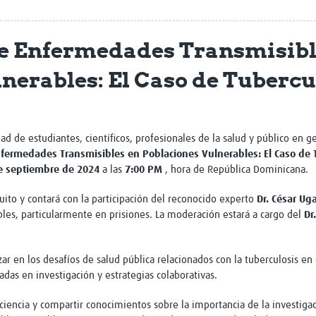
Global Snakebite Research
LactaHub – Breastfeeding
Global Outbreaks Research
Knowledge
de Enfermedades Transmisibl
Vivli Knowledge Hub
Global Birth Defects
Sub-Saharan Congenital Anomalies
Fiocruz
nerables: El Caso de Tubercu
Network
Antimicrobial Resistance (AM
Global Health Data Science
EDCTP Knowledge Hub
Global Cancer Research
PediCAP
Africa CDC
Childhood Acute Illness and
AI for Global Health Research
Nutrition Resources
ad de estudiantes, científicos, profesionales de la salud y público en g
Global Medicines Safety
ALERRT
nfermedades Transmisibles en Poblaciones Vulnerables: El Caso de 
UCL Innovative CTU Capacity
Brain Infections Global
e septiembre de 2024
a las
7:00 PM
, hora de República Dominicana.
Strengthening Hub
Research Capacity Network
ito y contará con la participación del reconocido experto
Dr. César Uga
bles, particularmente en prisiones. La moderación estará a cargo del
Dr
RESEARCH TOOLS
Resources designed to help you.
Site Finder
Resources Gateway
r en los desafíos de salud pública relacionados con la tuberculosis en 
Process Map
Global Health Research Proce
adas en investigación y estrategias colaborativas.
Global Health Training Centre
Map
ciencia y compartir conocimientos sobre la importancia de la investiga