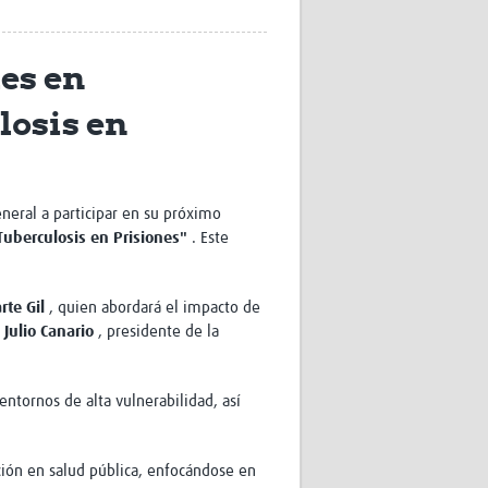
Research
WANETAM
es en
CANTAM
TESA
losis en
R)
GBS
Women in Global Health Research
HeLTI
Global Health Research
Management
eneral a participar en su próximo
Coronavirus
Tuberculosis en Prisiones"
. Este
rte Gil
, quien abordará el impacto de
. Julio Canario
, presidente de la
entornos de alta vulnerabilidad, así
ss
ción en salud pública, enfocándose en