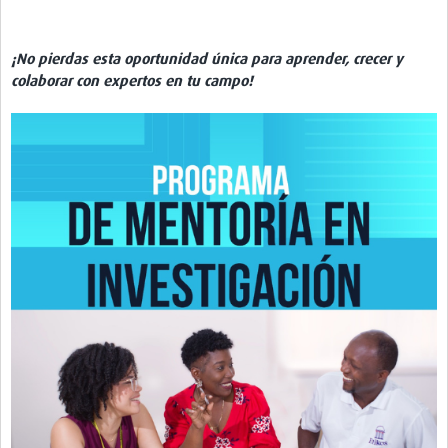
Pathfinder Colombia
¡No pierdas esta oportunidad única para aprender, crecer y
Pathfinder Honduras
colaborar con expertos en tu campo!
Pathfinder Perú
Pathfinder Republica Dominicana
Mapa Interactivo
LAC Foro
Impacto