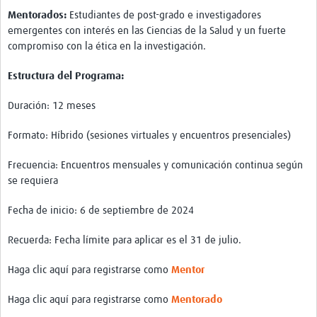
Twinning
Mentorados:
Estudiantes de post-grado e investigadores
Otras Actividades
emergentes con interés en las Ciencias de la Salud y un fuerte
compromiso con la ética en la investigación.
Recursos
Estructura del Programa:
Crear un Club de Investigación
Duración: 12 meses
Preparar Sesiones de Aprendizaje Asistido
Formato: Híbrido (sesiones virtuales y encuentros presenciales)
Crear Data Clinic
Frecuencia: Encuentros mensuales y comunicación continua según
Búsqueda de información en bases … alertas PubMed
se requiera
eLearning
Fecha de inicio: 6 de septiembre de 2024
Desarrollo profesional
Recuerda: Fecha límite para aplicar es el 31 de julio.
Proyectos Pathfinder
Haga clic aquí para registrarse como
Mentor
Pathfinder Argentina
Haga clic aquí para registrarse como
Mentorado
Pathfinders Brasil