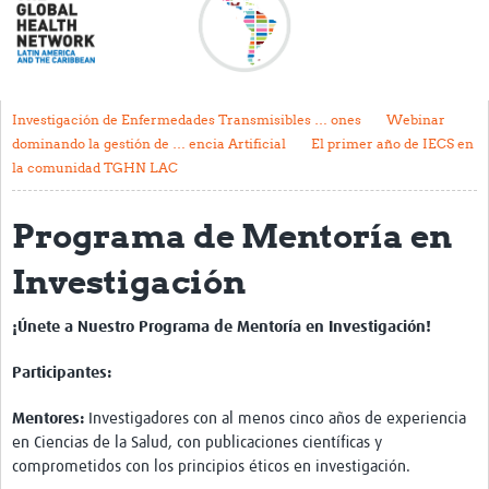
Acerca de
Mapa regional
Contacto
Investigación de Enfermedades Transmisibles … ones
Webinar
dominando la gestión de … encia Artificial
El primer año de IECS en
Noticias
la comunidad TGHN LAC
Actividades y eventos
Programa de Mentoría en
Clubs de Investigación
Investigación
Clínica de datos
Sesiones de Aprendizaje Asistido
¡Únete a Nuestro Programa de Mentoría en Investigación!
Mentoría
Participantes:
Talleres
Mentores:
Investigadores con al menos cinco años de experiencia
en Ciencias de la Salud, con publicaciones científicas y
Webinarios
comprometidos con los principios éticos en investigación.