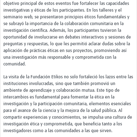
objetivo principal de estos eventos fue fortalecer las capacidades
Pathfinder Colombia
investigativas y éticas de los participantes. En los talleres y el
seminario web, se presentaron principios éticos fundamentales y
Pathfinder Honduras
se subrayó la importancia de la colaboración comunitaria en la
investigación científica. Además, los participantes tuvieron la
Pathfinder Perú
oportunidad de involucrarse en debates interactivos y sesiones de
Pathfinder Republica Dominicana
preguntas y respuestas, lo que les permitió aclarar dudas sobre la
aplicación de prácticas éticas en sus proyectos, promoviendo así
Mapa Interactivo
una investigación más responsable y comprometida con la
comunidad.
LAC Foro
La visita de la Fundación Etikos no solo fortaleció los lazos entre las
Impacto
instituciones involucradas, sino que también promovió un
ambiente de aprendizaje y colaboración mutua. Este tipo de
intercambios es fundamental para fomentar la ética en la
investigación y la participación comunitaria, elementos esenciales
para el avance de la ciencia y la mejora de la salud pública. Al
compartir experiencias y conocimientos, se impulsa una cultura de
investigación ética y comprometida, que beneficia tanto a los
investigadores como a las comunidades a las que sirven.