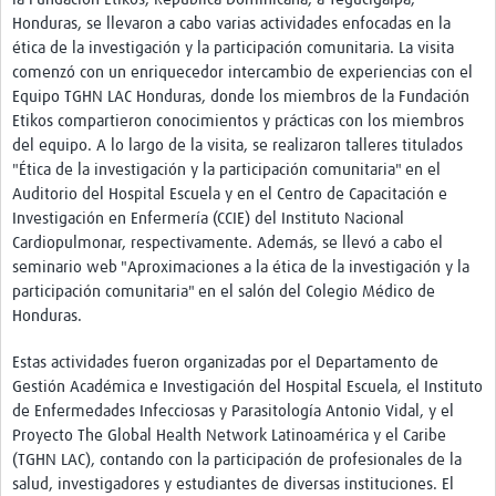
Twinning
Honduras, se llevaron a cabo varias actividades enfocadas en la
Otras Actividades
ética de la investigación y la participación comunitaria. La visita
comenzó con un enriquecedor intercambio de experiencias con el
Recursos
Equipo TGHN LAC Honduras, donde los miembros de la Fundación
Etikos compartieron conocimientos y prácticas con los miembros
Crear un Club de Investigación
del equipo. A lo largo de la visita, se realizaron talleres titulados
"Ética de la investigación y la participación comunitaria" en el
Preparar Sesiones de Aprendizaje Asistido
Auditorio del Hospital Escuela y en el Centro de Capacitación e
Crear Data Clinic
Investigación en Enfermería (CCIE) del Instituto Nacional
Cardiopulmonar, respectivamente. Además, se llevó a cabo el
Búsqueda de información en bases … alertas PubMed
seminario web "Aproximaciones a la ética de la investigación y la
participación comunitaria" en el salón del Colegio Médico de
eLearning
Honduras.
Desarrollo profesional
Estas actividades fueron organizadas por el Departamento de
Gestión Académica e Investigación del Hospital Escuela, el Instituto
Proyectos Pathfinder
de Enfermedades Infecciosas y Parasitología Antonio Vidal, y el
Proyecto The Global Health Network Latinoamérica y el Caribe
Pathfinder Argentina
(TGHN LAC), contando con la participación de profesionales de la
Pathfinders Brasil
salud, investigadores y estudiantes de diversas instituciones. El