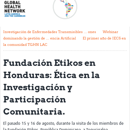
Acerca de
Mapa regional
Contacto
Investigación de Enfermedades Transmisibles … ones
Webinar
dominando la gestión de … encia Artificial
El primer año de IECS en
Noticias
la comunidad TGHN LAC
Actividades y eventos
Fundación Etikos en
Clubs de Investigación
Honduras: Ética en la
Clínica de datos
Investigación y
Sesiones de Aprendizaje Asistido
Participación
Mentoría
Comunitaria.
Talleres
Webinarios
El pasado 15 y 16 de agosto, durante la visita de los miembros de
la Fundación Etikos, República Dominicana, a Tegucigalpa,