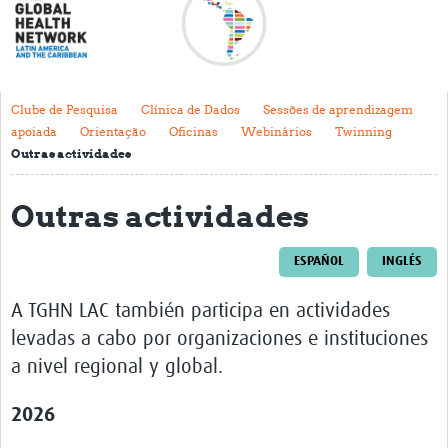
Acerca de
Mapa regional
Contacto
Clube de Pesquisa
Clínica de Dados
Sessões de aprendizagem
apoiada
Orientação
Oficinas
Webinários
Twinning
Noticias
Outras actividades
Actividades y eventos
Outras actividades
Clubs de Investigación
Clínica de datos
ESPAÑOL
INGLÉS
Sesiones de Aprendizaje Asistido
A TGHN LAC también participa en actividades
levadas a cabo por organizaciones e instituciones
Mentoría
a nivel regional y global.
Talleres
2026
Webinarios