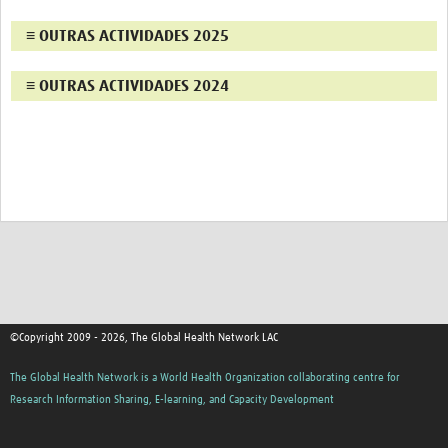
Twinning
≡ OUTRAS ACTIVIDADES 2025
Otras Actividades
Recursos
≡ OUTRAS ACTIVIDADES 2024
Crear un Club de Investigación
Preparar Sesiones de Aprendizaje Asistido
Crear Data Clinic
Búsqueda de información en bases … alertas PubMed
eLearning
Desarrollo profesional
©Copyright 2009 - 2026, The Global Health Network LAC
Proyectos Pathfinder
The Global Health Network is a World Health Organization collaborating centre for
Pathfinder Argentina
Research Information Sharing, E-learning, and Capacity Development
Pathfinders Brasil