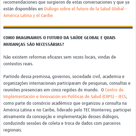
recomendaciones que surgieron de estas conversaciones y que ya
Pathfinder Colombia
están disponibles en
Diálogo sobre el futuro de la Salud Global -
América Latina y el Caribe
Pathfinder Honduras
Pathfinder Perú
COMO IMAGINAMOS O FUTURO DA SAÚDE GLOBAL E QUAIS
Pathfinder Republica Dominicana
MUDANÇAS SÃO NECESSÁRIAS?
Mapa Interactivo
Não existem reformas eficazes sem vozes locais, vindas de
contextos reais.
LAC Foro
Partindo dessa premissa, governos, sociedade civil, academia e
Impacto
organizações internacionais participaram de pesquisas, consultas e
reuniões presenciais em cinco regiões do mundo. O
Centro de
Implementación e Innovación en Políticas de Salud (CIIPS) – IECS
,
como parte do consórcio acadêmico que organizou a consulta na
América Latina e no Caribe, liderado pelo TEC Monterrey, participei
ativamente da concepção e implementação desses diálogos,
conduzindo sessões de coleta e troca de dados com parceiros
regionais.