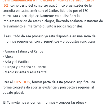
de Implementación e Innovación en Políticas de Salud (CIIPS) –
Twinning
IECS
, como parte del consorcio académico organizador de la
Otras Actividades
consulta en Latinoamérica y el Caribe, liderado por el TEC
MONTERREY participó activamente en el diseño y la
Recursos
implementación de estos diálogos, llevando adelante instancias de
relevamiento e intercambio junto a socios regionales.
Crear un Club de Investigación
El resultado de ese proceso ya está disponible en una serie de
Preparar Sesiones de Aprendizaje Asistido
informes regionales, con diagnósticos y propuestas concretas:
Crear Data Clinic
• América Latina y el Caribe
Búsqueda de información en bases … alertas PubMed
• África
• Asia y el Pacífico
eLearning
• Europa y América del Norte
• Medio Oriente y Asia Central
Desarrollo profesional
Para el
CIIPS – IECS
, formar parte de este proceso significa una
Proyectos Pathfinder
forma concreta de aportar evidencia y perspectiva regional al
debate global.
Pathfinder Argentina
📄
Te invitamos a leer los informes y conocer las ideas y
Pathfinders Brasil