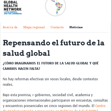
Acerca de
Mapa regional
Contacto
Acerca de
Mapa regional
Contacto
Noticias
Noticias
Repensando el futuro de la
Actividades y eventos
salud global
Clubs de Investigación
¿CÓMO IMAGINAMOS EL FUTURO DE LA SALUD GLOBAL Y QUÉ
Clínica de datos
CAMBIOS HACEN FALTA?
Sesiones de Aprendizaje Asistido
No hay reformas efectivas sin voces locales, desde contextos
Mentoría
reales.
Talleres
Bajo esta premisa, r gobiernos, sociedad civil, academia y
organizaciones internacionales participaron en encuestas, consultas
Webinarios
y encuentros presenciales en cinco regiones del mundo. El
Centro