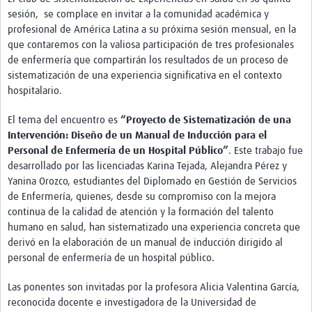
Twinning
sesión, se complace en invitar a la comunidad académica y
Otras Actividades
profesional de América Latina a su próxima sesión mensual, en la
que contaremos con la valiosa participación de tres profesionales
Recursos
de enfermería que compartirán los resultados de un proceso de
sistematización de una experiencia significativa en el contexto
Crear un Club de Investigación
hospitalario.
Preparar Sesiones de Aprendizaje Asistido
El tema del encuentro es
“Proyecto de Sistematización de una
Intervención: Diseño de un Manual de Inducción para el
Crear Data Clinic
Personal de Enfermería de un Hospital Público”
.
Este trabajo fue
Búsqueda de información en bases … alertas PubMed
desarrollado por las licenciadas Karina Tejada, Alejandra Pérez y
Yanina Orozco, estudiantes del Diplomado en Gestión de Servicios
eLearning
de Enfermería, quienes, desde su compromiso con la mejora
continua de la calidad de atención y la formación del talento
Desarrollo profesional
humano en salud, han sistematizado una experiencia concreta que
derivó en la elaboración de un manual de inducción dirigido al
Proyectos Pathfinder
personal de enfermería de un hospital público.
Pathfinder Argentina
Las ponentes son invitadas por la profesora Alicia Valentina García,
reconocida docente e investigadora de la Universidad de
Pathfinders Brasil