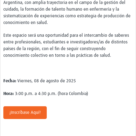
Argentina, con amplia trayectoria en el campo de la gestión del
Pathfinder Colombia
cuidado, la formación de talento humano en enfermería y la
sistematización de experiencias como estrategia de producción de
Pathfinder Honduras
conocimiento en salud.
Pathfinder Perú
Este espacio será una oportunidad para el intercambio de saberes
entre profesionales, estudiantes e investigadores/as de distintos
Pathfinder Republica Dominicana
países de la región, con el fin de seguir construyendo
Mapa Interactivo
conocimiento colectivo en torno a las prácticas de salud.
LAC Foro
Impacto
Fecha:
Viernes, 08 de agosto de 2025
Hora:
3:00 p.m. a 4:30 p.m. (hora Colombia)
¡Inscríbase Aquí!