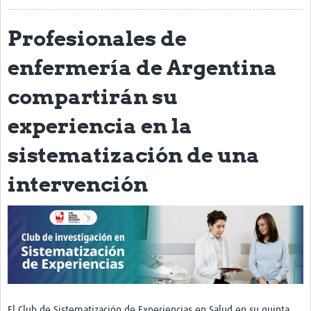
Acerca de
Profesionales de
Mapa regional
enfermería de Argentina
Contacto
compartirán su
Noticias
experiencia en la
Actividades y eventos
sistematización de una
Clubs de Investigación
intervención
Clínica de datos
Sesiones de Aprendizaje Asistido
Mentoría
Talleres
Webinarios
El Club de Sistematización de Experiencias en Salud en su quinta