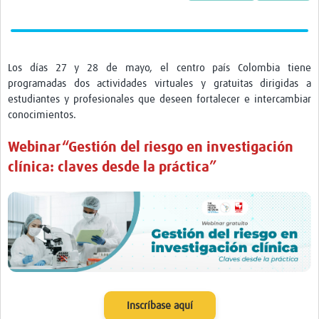
Twinning
Otras Actividades
Recursos
Los días 27 y 28 de mayo, el centro país Colombia tiene
programadas dos actividades virtuales y gratuitas dirigidas a
Crear un Club de Investigación
estudiantes y profesionales que deseen fortalecer e intercambiar
Preparar Sesiones de Aprendizaje Asistido
conocimientos.
Crear Data Clinic
Webinar “Gestión del riesgo en investigación
clínica: claves desde la práctica”
Búsqueda de información en bases … alertas PubMed
eLearning
Desarrollo profesional
Proyectos Pathfinder
Pathfinder Argentina
Inscríbase aquí
Pathfinders Brasil