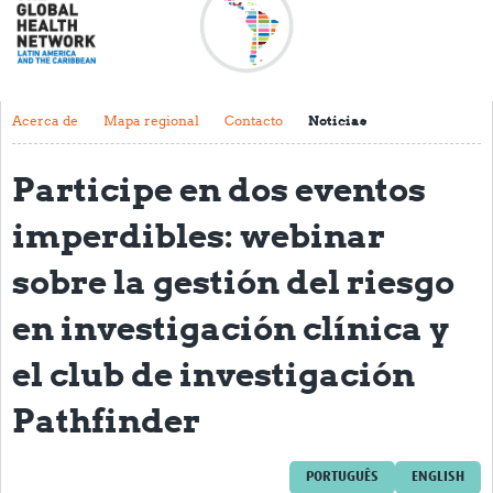
Acerca de
Mapa regional
Contacto
Acerca de
Mapa regional
Contacto
Noticias
Noticias
Participe en dos eventos
Actividades y eventos
imperdibles: webinar
Clubs de Investigación
sobre la gestión del riesgo
Clínica de datos
en investigación clínica y
Sesiones de Aprendizaje Asistido
el club de investigación
Mentoría
Pathfinder
Talleres
Webinarios
PORTUGUÊS
ENGLISH