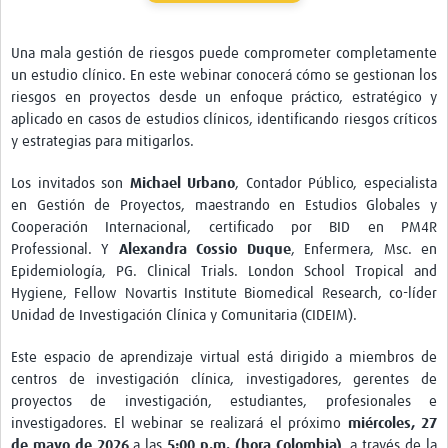
Pathfinder Colombia
Una mala gestión de riesgos puede comprometer completamente
Pathfinder Honduras
un estudio clínico. En este webinar conocerá cómo se gestionan los
riesgos en proyectos desde un enfoque práctico, estratégico y
Pathfinder Perú
aplicado en casos de estudios clínicos, identificando riesgos críticos
Pathfinder Republica Dominicana
y estrategias para mitigarlos.
Mapa Interactivo
Los invitados son
Michael Urbano
, Contador Público, especialista
en Gestión de Proyectos, maestrando en Estudios Globales y
LAC Foro
Cooperación Internacional, certificado por BID en PM4R
Professional. Y
Alexandra Cossio Duque
, Enfermera, Msc. en
Impacto
Epidemiología, PG. Clinical Trials. London School Tropical and
Hygiene, Fellow Novartis Institute Biomedical Research, co-líder
Unidad de Investigación Clínica y Comunitaria (CIDEIM).
Este espacio de aprendizaje virtual está dirigido a miembros de
centros de investigación clínica, investigadores, gerentes de
proyectos de investigación, estudiantes, profesionales e
investigadores. El webinar se realizará el próximo
miércoles, 27
de mayo de 2026
a las
5:00 p.m. (hora Colombia)
, a través de la