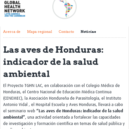
Acerca de
Mapa regional
Contacto
Acerca de
Mapa regional
Contacto
Noticias
Noticias
Las aves de Honduras:
Actividades y eventos
indicador de la salud
Clubs de Investigación
ambiental
Clínica de datos
El Proyecto TGHN LAC, en colaboración con el Colegio Médico de
Sesiones de Aprendizaje Asistido
Honduras, el Centro Nacional de Educación Médica Continua
Mentoría
(CENEMEC), la Asociación Hondureña de Parasitología, el Instituto
Antonio Vidal , el Hospital Escuela y Aves Honduras, llevará a cabo
Talleres
el seminario web
“Las aves de Honduras: indicador de la salud
ambiental”
, una actividad orientada a fortalecer las capacidades
Webinarios
de investigación y formación científica en temas de salud pública y