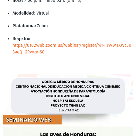
Hora:
7:00 p.m. – 8:30 p.m. (GMT-6)
Pathfinder Colombia
Modalidad:
Virtual
Pathfinder Honduras
Plataforma:
Zoom
Pathfinder Perú
Registro:
Pathfinder Republica Dominicana
https://us02web.zoom.us/webinar/register/WN_rwW1XWc5R
3aqQ_GRyyzmSQ
Mapa Interactivo
LAC Foro
Impacto