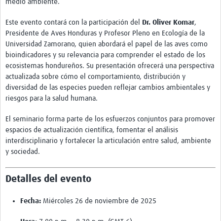
Twinning
medio ambiente.
Otras Actividades
Este evento contará con la participación del
Dr. Oliver Komar
,
Presidente de Aves Honduras y Profesor Pleno en Ecología de la
Recursos
Universidad Zamorano, quien abordará el papel de las aves como
bioindicadores y su relevancia para comprender el estado de los
Crear un Club de Investigación
ecosistemas hondureños. Su presentación ofrecerá una perspectiva
actualizada sobre cómo el comportamiento, distribución y
Preparar Sesiones de Aprendizaje Asistido
diversidad de las especies pueden reflejar cambios ambientales y
Crear Data Clinic
riesgos para la salud humana.
Búsqueda de información en bases … alertas PubMed
El seminario forma parte de los esfuerzos conjuntos para promover
espacios de actualización científica, fomentar el análisis
eLearning
interdisciplinario y fortalecer la articulación entre salud, ambiente
y sociedad.
Desarrollo profesional
Proyectos Pathfinder
Detalles del evento
Pathfinder Argentina
Fecha:
Miércoles 26 de noviembre de 2025
Pathfinders Brasil