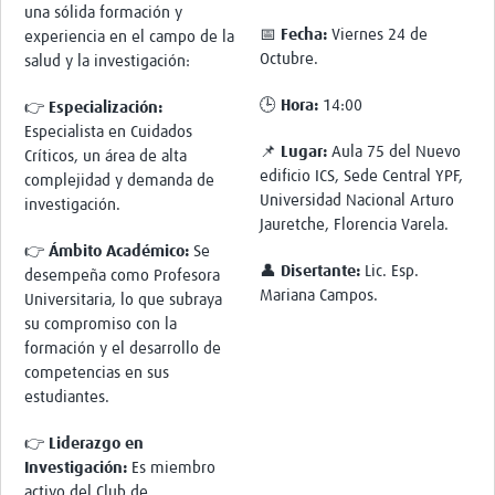
una sólida formación y
Pathfinder Colombia
📅 Fecha:
Viernes 24 de
experiencia en el campo de la
Octubre.
salud y la investigación:
Pathfinder Honduras
🕒 Hora:
14:00
👉
Especialización:
Pathfinder Perú
Especialista en Cuidados
📌 Lugar:
Aula 75 del Nuevo
Pathfinder Republica Dominicana
Críticos, un área de alta
edificio ICS, Sede Central YPF,
complejidad y demanda de
Mapa Interactivo
Universidad Nacional Arturo
investigación.
Jauretche, Florencia Varela.
LAC Foro
👉
Ámbito Académico:
Se
👤 Disertante:
Lic. Esp.
desempeña como Profesora
Impacto
Mariana Campos.
Universitaria, lo que subraya
su compromiso con la
formación y el desarrollo de
competencias en sus
estudiantes.
👉
Liderazgo en
Investigación:
Es miembro
activo del Club de