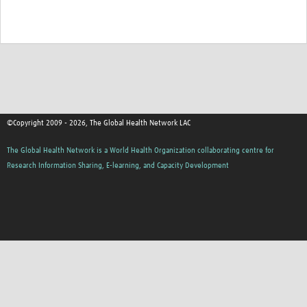
©Copyright 2009 - 2026, The Global Health Network LAC
The Global Health Network is a World Health Organization collaborating centre for
Research Information Sharing, E-learning, and Capacity Development