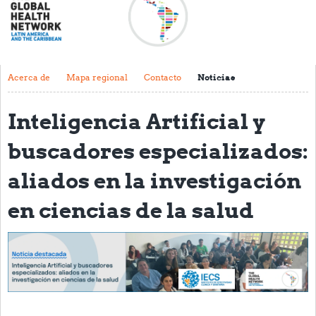
Acerca de
Mapa regional
Contacto
Acerca de
Mapa regional
Contacto
Noticias
Noticias
Inteligencia Artificial y
Actividades y eventos
buscadores especializados:
Clubs de Investigación
aliados en la investigación
Clínica de datos
en ciencias de la salud
Sesiones de Aprendizaje Asistido
Mentoría
Talleres
Webinarios