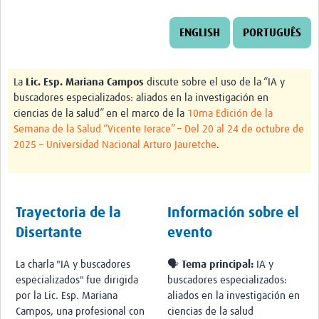
Twinning
Otras Actividades
ENGLISH
PORTUGUÊS
Recursos
La
Lic. Esp. Mariana Campos
discute sobre el uso de la “IA y
Crear un Club de Investigación
buscadores especializados: aliados en la investigación en
Preparar Sesiones de Aprendizaje Asistido
ciencias de la salud” en el marco de la
10ma Edición de la
Semana de la Salud “Vicente Ierace” – Del 20 al 24 de octubre de
Crear Data Clinic
2025 – Universidad Nacional Arturo Jauretche
.
Búsqueda de información en bases … alertas PubMed
eLearning
Trayectoria de la
Información sobre el
Desarrollo profesional
Disertante
evento
Proyectos Pathfinder
La charla "IA y buscadores
🗣️ Tema principal:
IA y
especializados" fue dirigida
buscadores especializados:
Pathfinder Argentina
por la Lic. Esp. Mariana
aliados en la investigación en
Pathfinders Brasil
Campos, una profesional con
ciencias de la salud