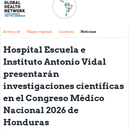
Acerca de
Mapa regional
Contacto
Acerca de
Mapa regional
Contacto
Noticias
Noticias
Hospital Escuela e
Actividades y eventos
Instituto Antonio Vidal
Clubs de Investigación
presentarán
Clínica de datos
investigaciones científicas
Sesiones de Aprendizaje Asistido
en el Congreso Médico
Mentoría
Nacional 2026 de
Talleres
Honduras
Webinarios