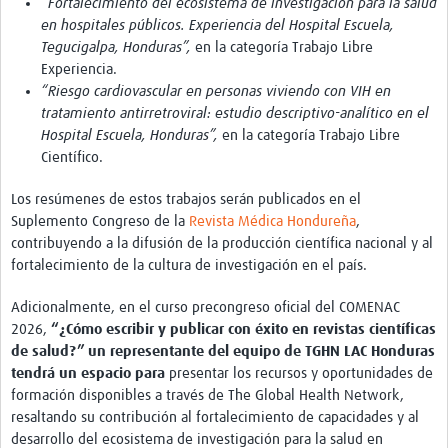
“Fortalecimiento del ecosistema de investigación para la salud
en hospitales públicos. Experiencia del Hospital Escuela,
Pathfinder Colombia
Tegucigalpa, Honduras”,
en la categoría Trabajo Libre
Pathfinder Honduras
Experiencia.
“Riesgo cardiovascular en personas viviendo con VIH en
Pathfinder Perú
tratamiento antirretroviral: estudio descriptivo-analítico en el
Hospital Escuela, Honduras”,
en la categoría Trabajo Libre
Pathfinder Republica Dominicana
Científico.
Mapa Interactivo
Los resúmenes de estos trabajos serán publicados en el
Suplemento Congreso de la
Revista Médica Hondureña
,
LAC Foro
contribuyendo a la difusión de la producción científica nacional y al
Impacto
fortalecimiento de la cultura de investigación en el país.
Adicionalmente, en el curso precongreso oficial del COMENAC
2026,
“¿Cómo escribir y publicar con éxito en revistas científicas
de salud?” un representante del equipo de TGHN LAC Honduras
tendrá un espacio para
presentar los recursos y oportunidades de
formación disponibles a través de The Global Health Network,
resaltando su contribución al fortalecimiento de capacidades y al
desarrollo del ecosistema de investigación para la salud en