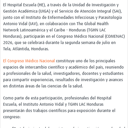
Twinning
El Hospital Escuela (HE), a través de la Unidad de Investigación y
Gestión Académica (UIGA) y el Servicio de Atención Integral (SAI),
Otras Actividades
junto con el Instituto de Enfermedades Infecciosas y Parasitología
Recursos
Antonio Vidal (IAV), en colaboración con The Global Health
Network Latinoamérica y el Caribe - Honduras (TGHN LAC
Crear un Club de Investigación
Honduras), participarán en el Congreso Médico Nacional (COMENAC)
2026, que se celebrará durante la segunda semana de julio en
Preparar Sesiones de Aprendizaje Asistido
Tela, Atlántida, Honduras.
Crear Data Clinic
El Congreso Médico Nacional
constituye uno de los principales
Búsqueda de información en bases … alertas PubMed
espacios de intercambio científico y académico del país, reuniendo
a profesionales de la salud, investigadores, docentes y estudiantes
eLearning
para compartir experiencias, resultados de investigación y avances
en distintas áreas de las ciencias de la salud.
Desarrollo profesional
Como parte de esta participación, profesionales del Hospital
Proyectos Pathfinder
Escuela, el Instituto Antonio Vidal y TGHN LAC Honduras
presentarán dos trabajos científicos para exposición durante el
Pathfinder Argentina
congreso:
Pathfinders Brasil