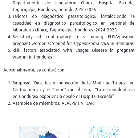
Departamento de Laboratorio Clínico, Hospital Escuela,
Pathfinder Colombia
Tegucigalpa, Honduras, periodo 2010-2025
Talleres de diagnóstico parasitológico: fortaleciendo la
Pathfinder Honduras
capacidad en diagnóstico parasitológico en personal de
laboratorio clínico, Tegucigalpa, Honduras. 2024-2025
Pathfinder Perú
Sensitivity of confirmatory tests among ELISA-positive
Pathfinder Republica Dominicana
pregnant women screened for
Trypanosoma cruzi
in Honduras
Risk factors associated with Chagas Disease in pregnant
Mapa Interactivo
women in Honduras
LAC Foro
Adicionalmente, se contará con:
Impacto
Simposio “Desafíos e Innovación de la Medicina Tropical en
Centroamérica y el Caribe” con el tema: “La estrongiloidiasis
en Honduras: experiencia desde el Hospital Escuela”
Asamblea de miembros, ACACPMT y FLAP.