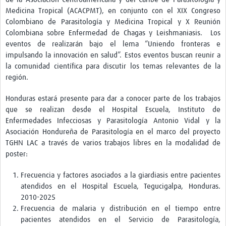
Twinning
Medicina Tropical (ACACPMT), en conjunto con el XIX Congreso
Otras Actividades
Colombiano de Parasitología y Medicina Tropical y X Reunión
Colombiana sobre Enfermedad de Chagas y Leishmaniasis. Los
Recursos
eventos de realizarán bajo el lema “Uniendo fronteras e
impulsando la innovación en salud”. Estos eventos buscan reunir a
Crear un Club de Investigación
la comunidad científica para discutir los temas relevantes de la
región.
Preparar Sesiones de Aprendizaje Asistido
Honduras estará presente para dar a conocer parte de los trabajos
Crear Data Clinic
que se realizan desde el Hospital Escuela, Instituto de
Búsqueda de información en bases … alertas PubMed
Enfermedades Infecciosas y Parasitología Antonio Vidal y la
Asociación Hondureña de Parasitología en el marco del proyecto
eLearning
TGHN LAC a través de varios trabajos libres en la modalidad de
poster:
Desarrollo profesional
Frecuencia y factores asociados a la giardiasis entre pacientes
Proyectos Pathfinder
atendidos en el Hospital Escuela, Tegucigalpa, Honduras.
2010-2025
Pathfinder Argentina
Frecuencia de malaria y distribución en el tiempo entre
pacientes atendidos en el Servicio de Parasitología,
Pathfinders Brasil