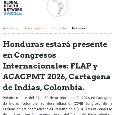
Acerca de
Mapa regional
Contacto
Acerca de
Mapa regional
Contacto
Noticias
Noticias
Honduras estará presente
Actividades y eventos
en Congresos
Clubs de Investigación
Internacionales: FLAP y
Clínica de datos
ACACPMT 2026, Cartagena
Sesiones de Aprendizaje Asistido
de Indias, Colombia.
Mentoría
Talleres
Próximamente, del 27 al 30 de octubre del año 2026 en Cartagena
de Indias, Colombia, se desarrollará el XXVIII Congreso de la
Webinarios
Federación Latinoamericana de Parasitología (FLAP) y XVI Congreso
de la Asociación Centroamericana y del Caribe de Parasitología y