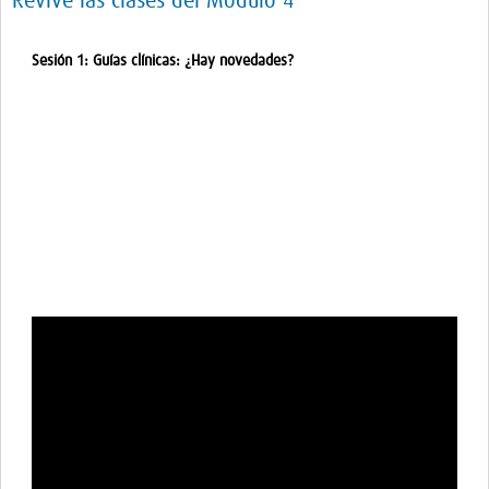
Revive las clases del Módulo 4
Sesión 1: Guías clínicas: ¿Hay novedades?
Sesión 2: Sistemas de alerta y CDSS