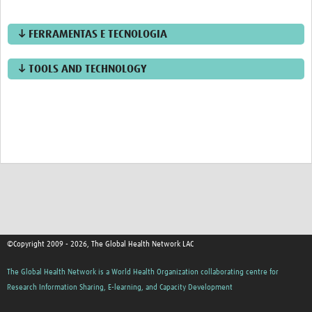
↓ FERRAMENTAS E TECNOLOGIA
↓ TOOLS AND TECHNOLOGY
©Copyright 2009 - 2026, The Global Health Network LAC
The Global Health Network is a World Health Organization collaborating centre for
Research Information Sharing, E-learning, and Capacity Development