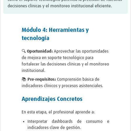
Twinning
decisiones clínicas y el monitoreo institucional eficiente.
Otras Actividades
Recursos
Módulo 4: Herramientas y
Crear un Club de Investigación
tecnología
Preparar Sesiones de Aprendizaje Asistido
🔍 Oportunidad:
Aprovechar las oportunidades
Crear Data Clinic
de mejora en soporte tecnológico para
fortalecer las decisiones clínicas y el monitoreo
Búsqueda de información en bases … alertas PubMed
institucional.
📚 Pre-requisitos:
Comprensión básica de
eLearning
indicadores clínicos y procesos asistenciales.
Desarrollo profesional
Aprendizajes Concretos
Proyectos Pathfinder
En esta etapa, el profesional aprende a:
Pathfinder Argentina
Interpretar dashboards de consumo e
indicadores clave de gestión.
Pathfinders Brasil