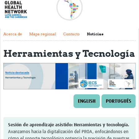
Acerca de
Mapa regional
Contacto
Acerca de
Mapa regional
Contacto
Noticias
Noticias
Herramientas y Tecnología
Actividades y eventos
Clubs de Investigación
Clínica de datos
Sesiones de Aprendizaje Asistido
ENGLISH
PORTUGUÊS
Mentoría
Talleres
Sesión de aprendizaje asistido: Herramientas y tecnología.
Webinarios
Avanzamos hacia la digitalización del PROA, enfocándonos en
cómo el soporte tecnológico potencia la precisión de nuestras