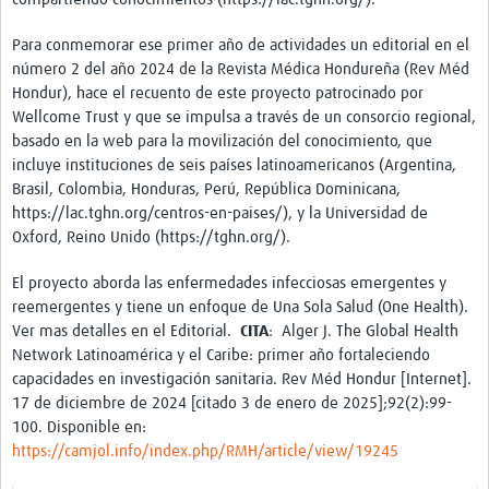
Twinning
Otras Actividades
Para conmemorar ese primer año de actividades un editorial en el
número 2 del año 2024 de la Revista Médica Hondureña (Rev Méd
Recursos
Hondur), hace el recuento de este proyecto patrocinado por
Wellcome Trust y que se impulsa a través de un consorcio regional,
Crear un Club de Investigación
basado en la web para la movilización del conocimiento, que
incluye instituciones de seis países latinoamericanos (Argentina,
Preparar Sesiones de Aprendizaje Asistido
Brasil, Colombia, Honduras, Perú, República Dominicana,
https://lac.tghn.org/centros-en-paises/), y la Universidad de
Crear Data Clinic
Oxford, Reino Unido (https://tghn.org/).
Búsqueda de información en bases … alertas PubMed
El proyecto aborda las enfermedades infecciosas emergentes y
eLearning
reemergentes y tiene un enfoque de Una Sola Salud (One Health).
Ver mas detalles en el Editorial.
CITA
: Alger J. The Global Health
Desarrollo profesional
Network Latinoamérica y el Caribe: primer año fortaleciendo
capacidades en investigación sanitaria. Rev Méd Hondur [Internet].
Proyectos Pathfinder
17 de diciembre de 2024 [citado 3 de enero de 2025];92(2):99-
100. Disponible en:
Pathfinder Argentina
https://camjol.info/index.php/RMH/article/view/19245
Pathfinders Brasil