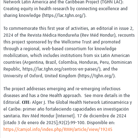
Network Latin America and the Caribbean Project (TGHN LAC):
Creating equity in health research by connecting excellence and
sharing knowledge (https://lac.tghn.org/).
To commemorate this first year of activities, an editorial in issue 2,
2024 of the Revista Médica Hondureña (Rev Méd Hondur), recounts
this project sponsored by the Wellcome Trust and promoted
through a regional, web-based consortium for knowledge
mobilization, which includes institutions from six Latin American
countries (Argentina, Brazil, Colombia, Honduras, Peru, Dominican
Republic, https://lac.tghn.org/centros-en-paises/), and the
University of Oxford, United Kingdom (https://tghn.org/).
The project addresses emerging and re-emerging infectious
diseases and has a One Health approach. See more details in the
Editorial.
CITE
: Alger J. The Global Health Network Latinoamérica y
el Caribe: primer año fortaleciendo capacidades en investigación
sanitaria. Rev Méd Hondur [Internet]. 17 de diciembre de 2024
[citado 3 de enero de 2025];92(2):99-100. Disponible en:
https://camjol.info/index.php/RMH/article/view/19245