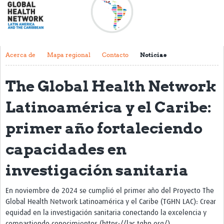
Acerca de
Mapa regional
Contacto
Acerca de
Mapa regional
Contacto
Noticias
Noticias
The Global Health Network
Actividades y eventos
Latinoamérica y el Caribe:
Clubs de Investigación
primer año fortaleciendo
Clínica de datos
capacidades en
Sesiones de Aprendizaje Asistido
investigación sanitaria
Mentoría
Talleres
En noviembre de 2024 se cumplió el primer año del Proyecto The
Global Health Network Latinoamérica y el Caribe (TGHN LAC): Crear
Webinarios
equidad en la investigación sanitaria conectando la excelencia y
compartiendo conocimientos (https://lac.tghn.org/).