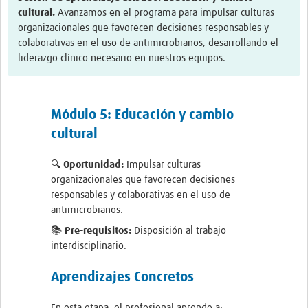
Twinning
cultural.
Avanzamos en el programa para impulsar culturas
organizacionales que favorecen decisiones responsables y
Otras Actividades
colaborativas en el uso de antimicrobianos, desarrollando el
Recursos
liderazgo clínico necesario en nuestros equipos.
Crear un Club de Investigación
Preparar Sesiones de Aprendizaje Asistido
Módulo 5: Educación y cambio
cultural
Crear Data Clinic
Búsqueda de información en bases … alertas PubMed
🔍 Oportunidad:
Impulsar culturas
organizacionales que favorecen decisiones
eLearning
responsables y colaborativas en el uso de
antimicrobianos.
Desarrollo profesional
📚 Pre-requisitos:
Disposición al trabajo
interdisciplinario.
Proyectos Pathfinder
Pathfinder Argentina
Aprendizajes Concretos
Pathfinders Brasil
En esta etapa, el profesional aprende a: