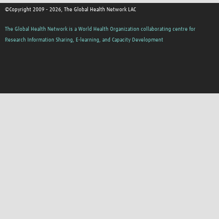
©Copyright 2009 - 2026, The Global Health Network LAC
The Global Health Network is a World Health Organization collaborating centre for
Research Information Sharing, E-learning, and Capacity Development