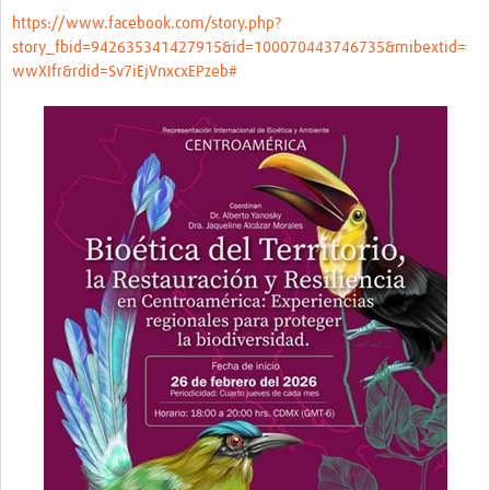
https://www.facebook.com/story.php?
story_fbid=942635341427915&id=100070443746735&mibextid=
wwXIfr&rdid=Sv7iEjVnxcxEPzeb#