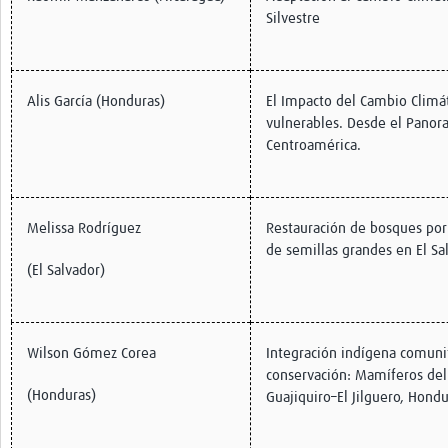
Silvestre
Pathfinder Colombia
Pathfinder Honduras
Alis García (Honduras)
El Impacto del Cambio Climá
Pathfinder Perú
vulnerables. Desde el Pano
Pathfinder Republica Dominicana
Centroamérica.
Mapa Interactivo
LAC Foro
Melissa Rodríguez
Restauración de bosques por
de semillas grandes en El Sa
Impacto
(El Salvador)
Wilson Gómez Corea
Integración indígena comunit
conservación: Mamíferos del
(Honduras)
Guajiquiro–El Jilguero, Hond