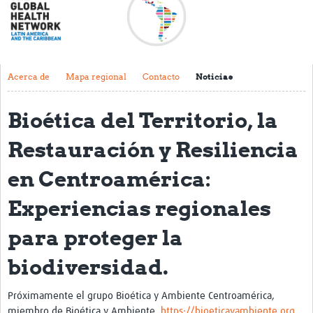
Acerca de
Mapa regional
Contacto
Acerca de
Mapa regional
Contacto
Noticias
Noticias
Bioética del Territorio, la
Actividades y eventos
Restauración y Resiliencia
Clubs de Investigación
en Centroamérica:
Clínica de datos
Experiencias regionales
Sesiones de Aprendizaje Asistido
para proteger la
Mentoría
biodiversidad.
Talleres
Webinarios
Próximamente el grupo Bioética y Ambiente Centroamérica,
miembro de Bioética y Ambiente,
https://bioeticayambiente.org
,