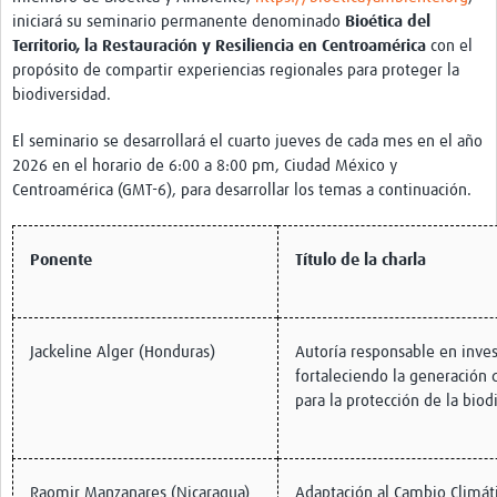
Twinning
iniciará su seminario permanente denominado
Bioética del
Otras Actividades
Territorio, la Restauración y Resiliencia en Centroamérica
con el
propósito de compartir experiencias regionales para proteger la
Recursos
biodiversidad.
Crear un Club de Investigación
El seminario se desarrollará el cuarto jueves de cada mes en el año
2026 en el horario de 6:00 a 8:00 pm, Ciudad México y
Preparar Sesiones de Aprendizaje Asistido
Centroamérica (GMT-6), para desarrollar los temas a continuación.
Crear Data Clinic
Ponente
Título de la charla
Búsqueda de información en bases … alertas PubMed
eLearning
Desarrollo profesional
Jackeline Alger (Honduras)
Autoría responsable en inves
fortaleciendo la generación 
Proyectos Pathfinder
para la protección de la biod
Pathfinder Argentina
Pathfinders Brasil
Raomir Manzanares (Nicaragua)
Adaptación al Cambio Climáti