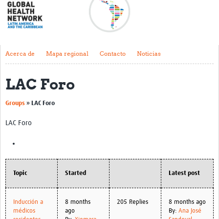
Acerca de
Mapa regional
Contacto
Acerca de
Mapa regional
Contacto
Noticias
Noticias
LAC Foro
Actividades y eventos
Groups
»
LAC Foro
Clubs de Investigación
LAC Foro
Clínica de datos
Sesiones de Aprendizaje Asistido
Mentoría
Topic
Started
Latest post
Talleres
Webinarios
Inducción a
8 months
205 Replies
8 months ago
médicos
ago
By:
Ana José