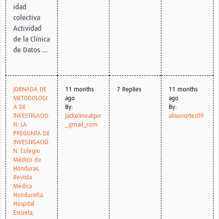
idad
colectiva
Actividad
de la Clínica
de Datos ...
JORNADA DE
11 months
7 Replies
11 months
METODOLOGI
ago
ago
A DE
By:
By:
INVESTIGACIO
jackelinealger
alisonortez09
N: LA
_gmail_com
PREGUNTA DE
INVESTIGACIÓ
N. Colegio
Médico de
Honduras,
Revista
Médica
Hondureña,
Hospital
Escuela,