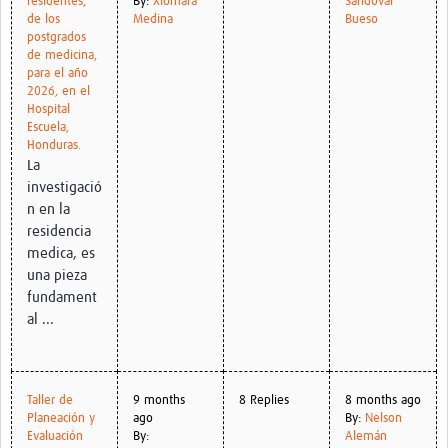
residentes,
By:
Xiomara
Sandoval
Twinning
de los
Medina
Bueso
postgrados
Otras Actividades
de medicina,
para el año
Recursos
2026, en el
Hospital
Crear un Club de Investigación
Escuela,
Honduras.
Preparar Sesiones de Aprendizaje Asistido
La
investigació
Crear Data Clinic
n en la
residencia
Búsqueda de información en bases … alertas PubMed
medica, es
eLearning
una pieza
fundament
Desarrollo profesional
al ...
Proyectos Pathfinder
Pathfinder Argentina
Taller de
9 months
8 Replies
8 months ago
Planeación y
ago
By:
Nelson
Pathfinders Brasil
Evaluación
By:
Alemán