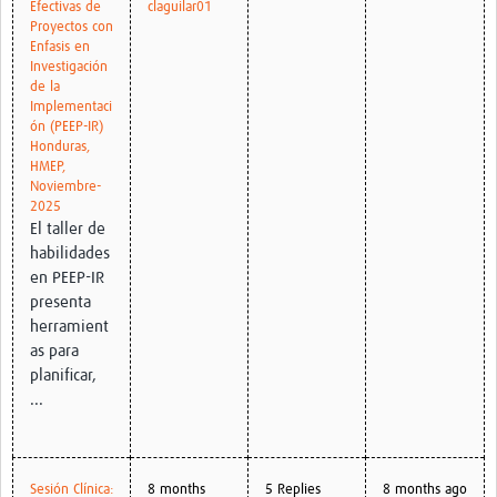
Efectivas de
claguilar01
Proyectos con
Pathfinder Colombia
Enfasis en
Investigación
Pathfinder Honduras
de la
Implementaci
Pathfinder Perú
ón (PEEP-IR)
Honduras,
Pathfinder Republica Dominicana
HMEP,
Noviembre-
Mapa Interactivo
2025
El taller de
LAC Foro
habilidades
en PEEP-IR
Impacto
presenta
herramient
as para
planificar,
...
Sesión Clínica:
8 months
5 Replies
8 months ago