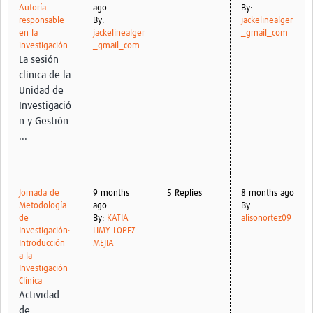
Autoría
ago
By:
responsable
By:
jackelinealger
en la
jackelinealger
_gmail_com
investigación
_gmail_com
La sesión
clínica de la
Unidad de
Investigació
n y Gestión
...
Jornada de
9 months
5 Replies
8 months ago
Metodología
ago
By:
de
By:
KATIA
alisonortez09
Investigación:
LIMY LOPEZ
Introducción
MEJIA
a la
Investigación
Clínica
Actividad
de