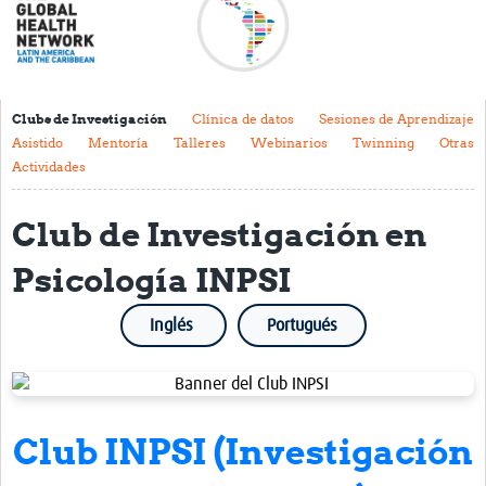
Acerca de
Mapa regional
Contacto
Clubs de Investigación
Clínica de datos
Sesiones de Aprendizaje
Asistido
Mentoría
Talleres
Webinarios
Twinning
Otras
Noticias
Actividades
Actividades y eventos
Club de Investigación en
Clubs de Investigación
Psicología INPSI
Clínica de datos
Sesiones de Aprendizaje Asistido
Inglés
Portugués
Mentoría
Talleres
Club INPSI (Investigación
Webinarios