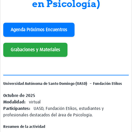
en Psicología)
Twinning
Otras Actividades
Recursos
Agenda Próximos Encuentros
Crear un Club de Investigación
Preparar Sesiones de Aprendizaje Asistido
Grabaciones y Materiales
Crear Data Clinic
Búsqueda de información en bases … alertas PubMed
eLearning
Universidad Autónoma de Santo Domingo (UASD)
–
Fundación Etikos
Desarrollo profesional
Octubre de 2025
Modalidad:
virtual
Proyectos Pathfinder
Participantes:
UASD, Fundación Etikos, estudiantes y
profesionales destacados del área de Psicología.
Pathfinder Argentina
Resumen de la actividad
Pathfinders Brasil