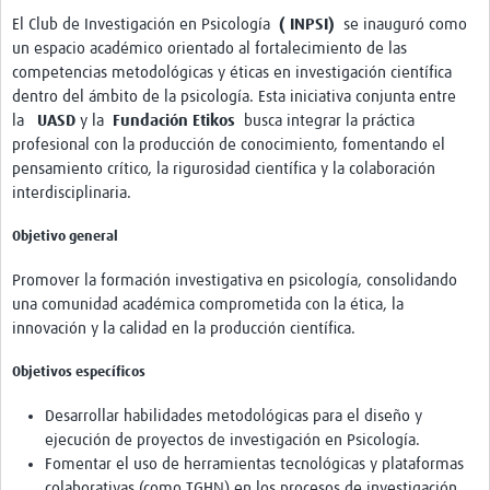
El Club de Investigación en Psicología
(
INPSI)
se inauguró como
Pathfinder Colombia
un espacio académico orientado al fortalecimiento de las
Pathfinder Honduras
competencias metodológicas y éticas en investigación científica
dentro del ámbito de la psicología. Esta iniciativa conjunta entre
Pathfinder Perú
la
UASD
y la
Fundación Etikos
busca integrar la práctica
profesional con la producción de conocimiento, fomentando el
Pathfinder Republica Dominicana
pensamiento crítico, la rigurosidad científica y la colaboración
interdisciplinaria.
Mapa Interactivo
Objetivo general
LAC Foro
Promover la formación investigativa en psicología, consolidando
Impacto
una comunidad académica comprometida con la ética, la
innovación y la calidad en la producción científica.
Objetivos específicos
Desarrollar habilidades metodológicas para el diseño y
ejecución de proyectos de investigación en Psicología.
Fomentar el uso de herramientas tecnológicas y plataformas
colaborativas (como TGHN) en los procesos de investigación.