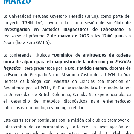
MARZO
La Universidad Peruana Cayetano Heredia (UPCH), como parte del
proyecto TGHN LAC, invita a la cuarta sesión de su
Club de
Investigación en Métodos Diagnósticos de Laboratorio
, a
realizarse el próximo
7 de marzo de 2025
a las
12:00 p.m.
vía
Zoom (hora Perú GMT-5).
La conferencia, titulada
"Dominios de anticuerpos de cadena
única de alpaca para el diagnóstico de la infección por
Fasciola
hepatica
"
, será presentada por la
Dra. Patricia Herrera
, docente de
la Escuela de Posgrado Víctor Alzamora Castro de la UPCH. La Dra.
Herrera es bióloga con Maestría en Ciencias con mención en
Bioquímica por la UPCH y PhD en Microbiología e Inmunología por
la Universidad de British Columbia, Canadá. Su experiencia abarca
el desarrollo de métodos diagnósticos para enfermedades
infecciosas, inmunología y biología celular.
Esta cuarta sesión continuará con la misión del club de promover el
intercambio de conocimientos y fortalecer la investigación en
técnicas innovadoras de diagnóstico en salud. El
Club de