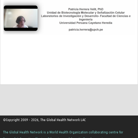
©Copyright 2009 - 2026, The Global Health Network LAC
The Global Health Network is a World Health Organization collaborating centre for