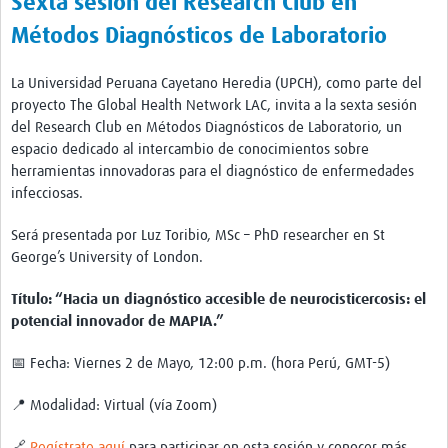
Sexta sesión del Research Club en
Twinning
Métodos Diagnósticos de Laboratorio
Otras Actividades
Recursos
La Universidad Peruana Cayetano Heredia (UPCH), como parte del
proyecto The Global Health Network LAC, invita a la sexta sesión
Crear un Club de Investigación
del Research Club en Métodos Diagnósticos de Laboratorio, un
espacio dedicado al intercambio de conocimientos sobre
Preparar Sesiones de Aprendizaje Asistido
herramientas innovadoras para el diagnóstico de enfermedades
infecciosas.
Crear Data Clinic
Búsqueda de información en bases … alertas PubMed
Será presentada por Luz Toribio, MSc – PhD researcher en St
George’s University of London.
eLearning
Título: “Hacia un diagnóstico accesible de neurocisticercosis: el
Desarrollo profesional
potencial innovador de MAPIA.”
Proyectos Pathfinder
📅 Fecha: Viernes 2 de Mayo, 12:00 p.m. (hora Perú, GMT-5)
Pathfinder Argentina
📍 Modalidad: Virtual (vía Zoom)
Pathfinders Brasil
🔗
Regístrate aquí
para participar en esta sesión y conocer más