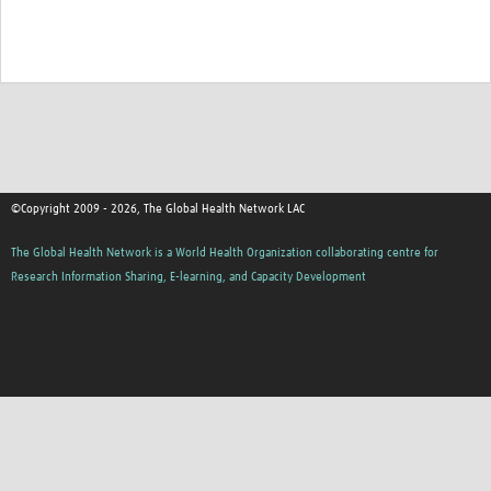
©Copyright 2009 - 2026, The Global Health Network LAC
The Global Health Network is a World Health Organization collaborating centre for
Research Information Sharing, E-learning, and Capacity Development