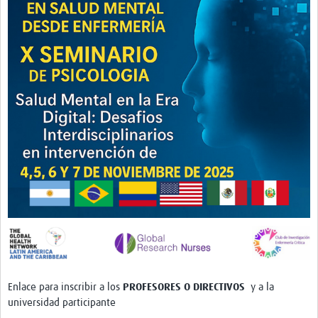
Twinning
Otras Actividades
Recursos
Crear un Club de Investigación
Preparar Sesiones de Aprendizaje Asistido
Crear Data Clinic
Búsqueda de información en bases … alertas PubMed
eLearning
Desarrollo profesional
Proyectos Pathfinder
Pathfinder Argentina
Enlace para inscribir a los
PROFESORES O DIRECTIVOS
y a la
universidad participante
Pathfinders Brasil