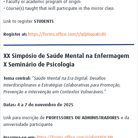
• Faculty or academic program of origin:
• Course(s) taught that will participate in the mirror class
Link to register
STUDENTS
Register at:
https://forms.office.com/r/qQMepaKrd0
XX Simpósio de Saúde Mental na Enfermagem
X Seminário de Psicologia
Tema central:
“Saúde Mental na Era Digital: Desafios
Interdisciplinares e Estratégias Colaborativas para Promoção,
Prevenção e Intervenção em Contextos Vulneráveis.”
Datas:
4 a 7 de novembro de 2025
Link para inscrição de
PROFESSORES OU ADMINISTRADORES
e da
universidade participante
Inscreva-se em:
https://forms.office.com/r/gbeY8QC4Br