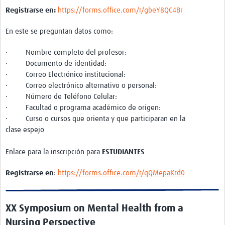
Registrarse en:
https://forms.office.com/r/gbeY8QC4Br
Pathfinder Colombia
En este se preguntan datos como:
Pathfinder Honduras
Pathfinder Perú
· Nombre completo del profesor:
· Documento de identidad:
Pathfinder Republica Dominicana
· Correo Electrónico institucional:
· Correo electrónico alternativo o personal:
Mapa Interactivo
· Número de Teléfono Celular:
· Facultad o programa académico de origen:
LAC Foro
· Curso o cursos que orienta y que participaran en la
clase espejo
Impacto
Enlace para la inscripción para
ESTUDIANTES
Registrarse en
:
https://forms.office.com/r/qQMepaKrd0
XX Symposium on Mental Health from a
Nursing Perspective